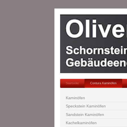
Startseite
Contura Kaminöfen
Kaminöfen
Speckstein Kaminöfen
Sandstein Kaminöfen
Kachelkaminöfen