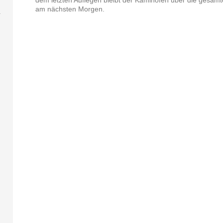
dem letzten Auflegen bleibt der Kaminofen über die gesam
am nächsten Morgen.