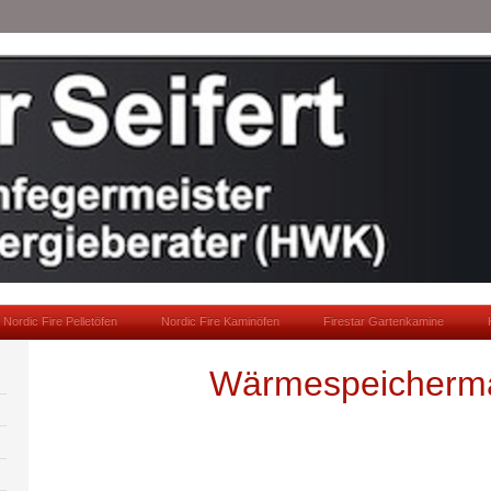
Nordic Fire Pelletöfen
Nordic Fire Kaminöfen
Firestar Gartenkamine
Wärmespeicherm